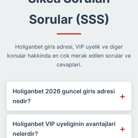
Sorular (SSS)
Holiganbet giris adresi, VIP uyelik ve diger
konular hakkinda en cok merak edilen sorular ve
cevaplari.
Holiganbet 2026 guncel giris adresi
nedir?
Holiganbet VIP uyeliginin avantajlari
nelerdir?