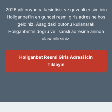
2026 yili boyunca kesintisiz ve guvenli erisim icin
Holiganbet'in en guncel resmi giris adresine hos
geldiniz. Asagidaki butonu kullanarak
Holiganbet'in dogru ve lisansli adresine aninda
ulasabilirsiniz.
Holiganbet Resmi Giris Adresi icin
Tiklayin