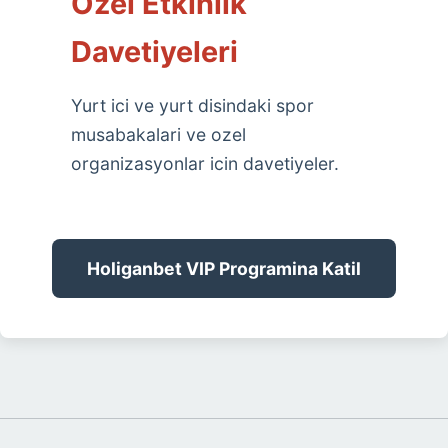
Ozel Etkinlik
Davetiyeleri
Yurt ici ve yurt disindaki spor
musabakalari ve ozel
organizasyonlar icin davetiyeler.
Holiganbet VIP Programina Katil